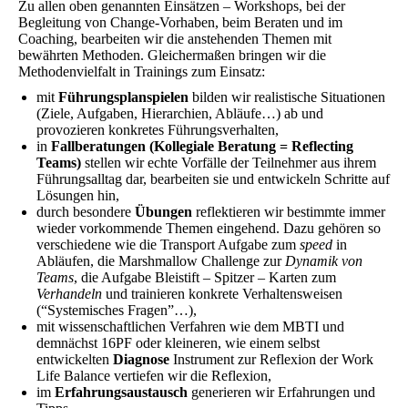
Zu allen oben genannten Einsätzen – Workshops, bei der
Begleitung von Change-Vorhaben, beim Beraten und im
Coaching, bearbeiten wir die anstehenden Themen mit
bewährten Methoden. Gleichermaßen bringen wir die
Methodenvielfalt in Trainings zum Einsatz:
mit
Führungsplanspielen
bilden wir realistische Situationen
(Ziele, Aufgaben, Hierarchien, Abläufe…) ab und
provozieren konkretes Führungsverhalten,
in
Fallberatungen (Kollegiale Beratung = Reflecting
Teams)
stellen wir echte Vorfälle der Teilnehmer aus ihrem
Führungsalltag dar, bearbeiten sie und entwickeln Schritte auf
Lösungen hin,
durch besondere
Übungen
reflektieren wir bestimmte immer
wieder vorkommende Themen eingehend. Dazu gehören so
verschiedene wie die Transport Aufgabe zum
speed
in
Abläufen, die
Marshmallow Challenge
zur
Dynamik von
Teams
, die Aufgabe Bleistift – Spitzer – Karten zum
Verhandeln
und trainieren konkrete Verhaltensweisen
(“Systemisches Fragen”…),
mit wissenschaftlichen Verfahren wie dem MBTI und
demnächst 16PF oder kleineren, wie einem selbst
entwickelten
Diagnose
Instrument zur Reflexion der Work
Life Balance vertiefen wir die Reflexion,
im
Erfahrungsaustausch
generieren wir Erfahrungen und