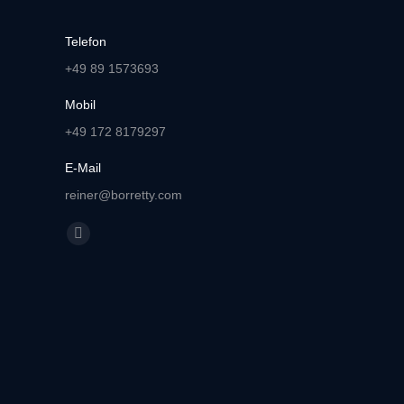
Telefon
+49 89 1573693
Mobil
+49 172 8179297
E-Mail
reiner@borretty.com
Finden Sie uns auf:
E-
Mail
page
opens
in
new
window