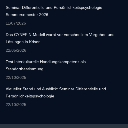
opens
Seminar Differentielle und Persönlichkeitspsychologie –
in
Sommersemester 2026
new
11/07/2026
window
Das CYNEFIN-Modell warnt vor vorschnellem Vorgehen und
Lösungen in Krisen.
22/05/2026
Test Interkulturelle Handlungskompetenz als
Standortbestimmung
22/10/2025
Aktueller Stand und Ausblick: Seminar Differentielle und
Persönlichkeitspsychologie
22/10/2025